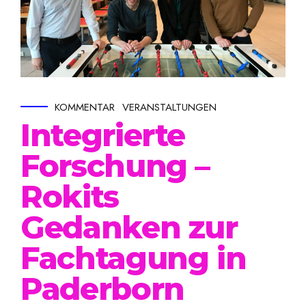
KOMMENTAR
VERANSTALTUNGEN
Integrierte
Forschung –
Rokits
Gedanken zur
Fachtagung in
Paderborn