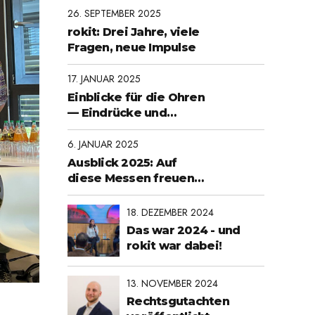
26. SEPTEMBER 2025
rokit: Drei Jahre, viele
Fragen, neue Impulse
17. JANUAR 2025
Einblicke für die Ohren
— Eindrücke und
Meinungen über
Roboter in freier
6. JANUAR 2025
Wildbahn:
Ausblick 2025: Auf
diese Messen freuen
wir uns!
18. DEZEMBER 2024
Das war 2024 - und
rokit war dabei!
13. NOVEMBER 2024
Rechtsgutachten